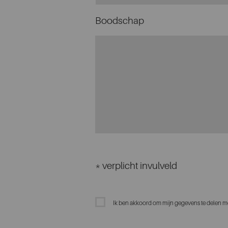
Boodschap
* verplicht invulveld
Ik ben akkoord om mijn gegevens te delen me