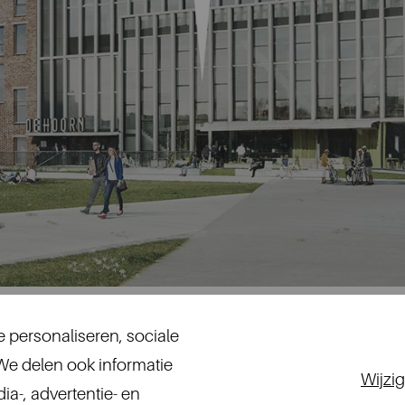
 personaliseren, sociale
 We delen ook informatie
Wijzi
9, 3000 Leuven, T. +32 16 84 19 37
a-, advertentie- en