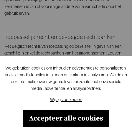
kenmerken ervan of voor enige andere vorm van schade door het
gebruik ervan.
Toepasselijk recht en bevoegde rechtbanken.
Het Belgisch recht is van toepassing op deze site. In geval van een
geschil zijn enkel de rechtbanken van het arrondissement Leuven
bevoegd.
We gebruiken cookies om inhoud en advertenties te personaliseren,
sociale media-functies te bieden en verkeer te analyseren. We delen
ook informatie over uw gebruik van onze site met onze sociale
Altera, De Hoorn, Sluisstraat 79, 3000 Leuven, T.
media-, advertentie- en analysepartners.
+32 16 84 19 37
Wijzig voorkeuren
Privacy
Disclaimer
Accepteer alle cookies
Web development By Vector BROSS