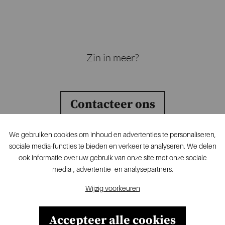
Zin in meer?
Contacteer ons
We gebruiken cookies om inhoud en advertenties te personaliseren,
sociale media-functies te bieden en verkeer te analyseren. We delen
ook informatie over uw gebruik van onze site met onze sociale
Altera, De Hoorn, Sluisstraat 79, 3000 Leuven, T.
media-, advertentie- en analysepartners.
+32 16 84 19 37
Wijzig voorkeuren
Privacy
Disclaimer
Accepteer alle cookies