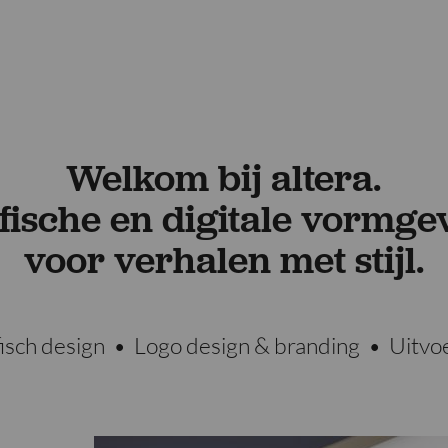
Welkom bij altera.
fische en digitale vormge
voor verhalen met stijl.
isch design
•
Logo design & branding
•
Uitvoe