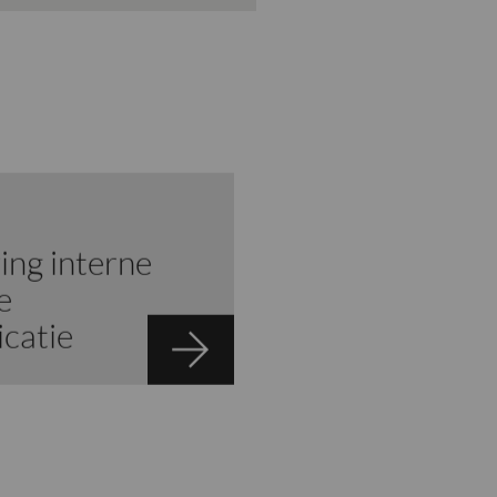
ng interne
e
catie