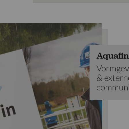
Aquafin
Vormgevi
& extern
communi