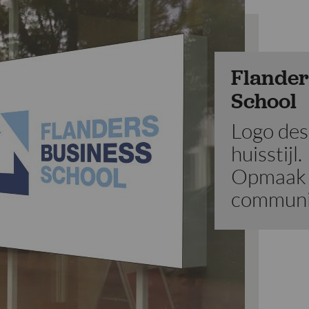
Flander
School
Logo des
huisstijl.
Opmaak 
communi