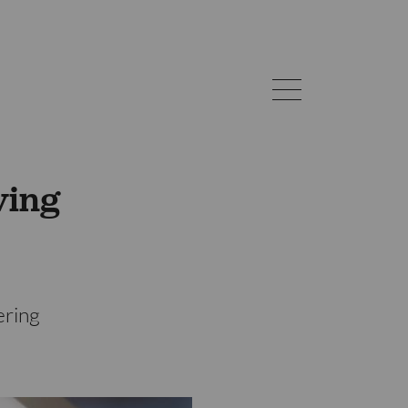
ving
ring