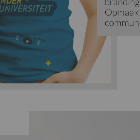
branding
Opmaak 
communi